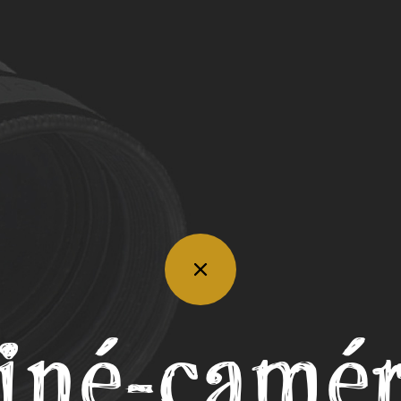
Retour
en
arrière
iné-camé