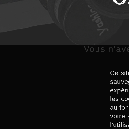
Vous n'av
Ce sit
sauveg
expéri
les co
au fon
votre 
l'util