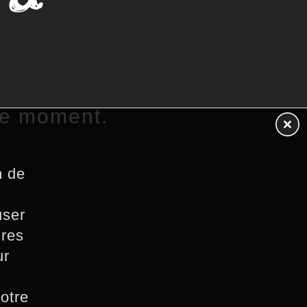
le moment.
n de
user
ires
ur
notre