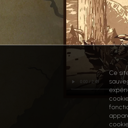
Ce sit
sauveg
expéri
cookie
foncti
appare
cookie