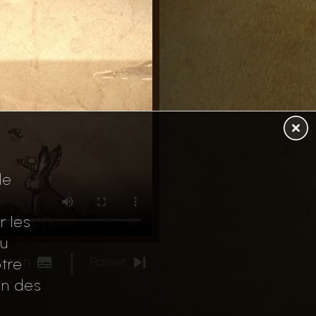
de
r les
au
iption
Passer
tre
on des