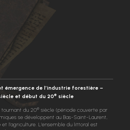
t émergence de l’industrie forestière –
e
iècle et début du 20
siècle
e
e tournant du 20
siècle (période couverte par
nomiques se développent au Bas-Saint-Laurent,
et l’agriculture. L’ensemble du littoral est