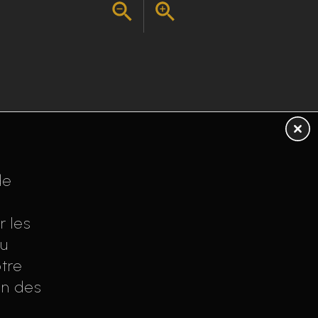
de
r les
au
tre
on des