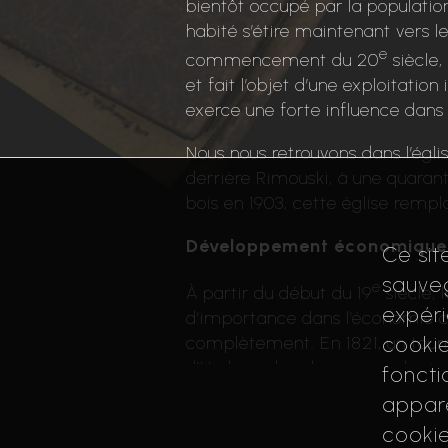
bientôt occupé par la populatio
r
habité s’étire maintenant vers l
r
e
commencement du 20
siècle,
i
et fait l’objet d’une exploitation
è
exerce une forte influence dans t
r
e
Nous nous retrouvons dans l’églis
derrière Rimouski, à une quaran
bois en 1903, cette église rempl
Développement économique
Ce sit
sauveg
e
À partir du début du 19
siècle, 
expéri
d’importance dans l’économie ca
cookie
complètement. En 1821, un tourn
d’Hudson absorbe sa grande riv
foncti
lors, le commerce profite essen
appare
sont les principaux bénéficiaires
cookie
qui prennent la relève pour dynam