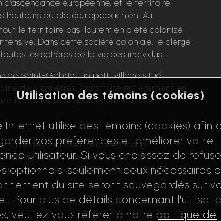
n d’ascendance européenne, et le territoire
es hauteurs du plateau appalachien. Au
 tout le territoire bas-laurentien a été colonisé
 intensive. Dans cette société coloniale, le clergé
outes les sphères de la vie des individus.
e de Saint-Gabriel, un petit village situé
taine de kilomètres. Construite entièrement en
Utilisation des témoins (cookies)
ace la première chapelle bâtie en 1872.
e Internet utilise des témoins (cookies) afin 
arder vos préférences et améliorer votre
la traite des fourrures perd beaucoup
ence utilisateur. Si vous choisissez de refuse
nadienne, bien qu’elle ne cesse pas
s optionnels, seulement ceux nécessaires 
ant s’opère lorsque la Compagnie de la Baie
ale, la Northwest Fur Trading Company. Dès
onnement du site seront sauvegardés sur vo
tiellement aux actionnaires de Londres qui en
il. Pour plus de détails concernant l'utilisati
. Ce sont alors la coupe du bois et l’agriculture
s, veuillez vous référer à notre
politique de
iser la région. L’industrie forestière tire