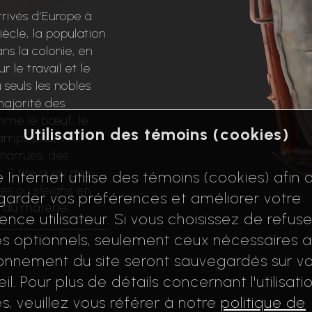
rivés d’Europe à
iècle, la population
ns la colonie, en
r le travail et le
 seuls les nobles
majorité des
mme le bœuf, le
Utilisation des témoins (cookies)
hamps pour tirer
charrues, des
il tire aussi des
e Internet utilise des témoins (cookies) afin 
oles ou
sleighs
en
arder vos préférences et améliorer votre
t du matériel.
ence utilisateur. Si vous choisissez de refuse
s optionnels, seulement ceux nécessaires 
onnement du site seront sauvegardés sur vo
il. Pour plus de détails concernant l'utilisati
s, veuillez vous référer à notre
politique de