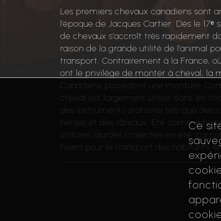
r
Les premiers chevaux canadiens sont ar
r
l’époque de Jacques Cartier. Dès le 17ᵉ s
i
de chevaux s’accroît très rapidement da
è
raison de la grande utilité de l’animal pou
r
transport. Contrairement à la France, où
e
ont le privilège de monter à cheval, la 
Canadiens possèdent une monture. Co
cheval est largement utilisé dans les c
des instruments aratoires tels que des 
herses et des râteaux. Été comme hiver, 
Ce sit
voitures lourdes (calèches en été, carri
sauveg
hiver) pour le transport des habitants e
expéri
cookie
Références
foncti
appare
cookie