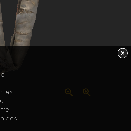
de
r les
au
tre
on des