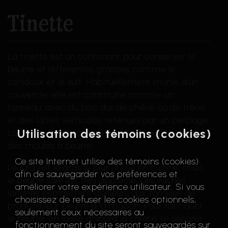
Tinette
La tinette est un contenant pour conserver le
beurre et différentes graisses comme le
saindoux et le suif. Habituellement munie d’un
couvercle, elle est construite comme un
tonneau, avec du bois dur de chêne ou de frêne,
et des lattes verticales retenues par un cerclage.
Utilisation des témoins (cookies)
La tinette perd son usage avec la popularisation
des moules à beurre.
Ce site Internet utilise des témoins (cookies)
Le lard est le gras le plus utilisé en cuisine, mais
afin de sauvegarder vos préférences et
le beurre salé est très apprécié. Les vaches
améliorer votre expérience utilisateur. Si vous
laitières permettent d’ailleurs aux familles de
choisissez de refuser les cookies optionnels,
produire leur beurre à la maison. Pour fabriquer
seulement ceux nécessaires au
le beurre, on laisse d’abord la crème se séparer
fonctionnement du site seront sauvegardés sur