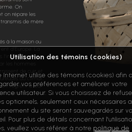
ferme. On
t on répare les
t transmis de mère
ssés à la maison ou
ent d’Europe. La
Utilisation des témoins (cookies)
s l’influence des
 par les hommes
nissent de cuir et
e Internet utilise des témoins (cookies) afin 
oureuses du climat,
arder vos préférences et améliorer votre
 s’intègrent à leur
ence utilisateur. Si vous choisissez de refuse
nin reste
s optionnels, seulement ceux nécessaires 
onnement du site seront sauvegardés sur vo
ceaux de broderie et
il. Pour plus de détails concernant l'utilisati
x textiles se
s, veuillez vous référer à notre
politique de