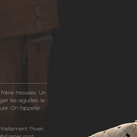
e frêne tressées. Un
r les aiguilles, le
ture. On l’appelle
tiellement l’hiver,
abitantes sont