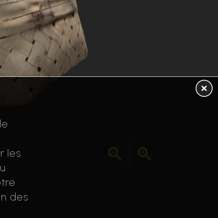
de
r les
au
tre
on des