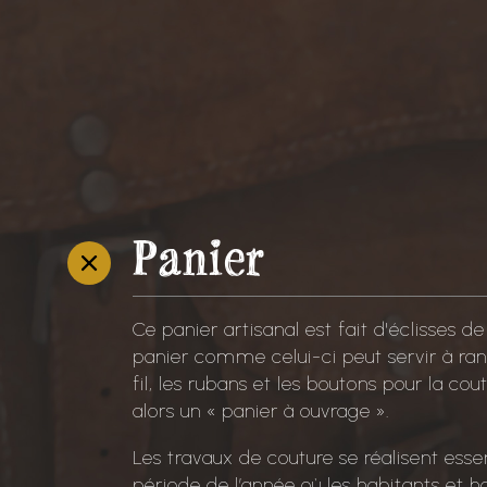
Panier
R
e
t
Ce panier artisanal est fait d'éclisses d
o
panier comme celui-ci peut servir à range
u
fil, les rubans et les boutons pour la cou
r
alors un « panier à ouvrage ».
e
n
Les travaux de couture se réalisent essen
a
période de l’année où les habitants et h