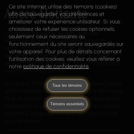
Ce site Internet utilise des témoins (cookies)
Ancre flottante
afin de sauvegarder vos préférences et
améliorer votre expérience utilisateur. Si vous
choisissez de refuser les cookies optionnels,
Les ancres flottantes servent dans une
seulement ceux nécessaires au
technique de pêche à la baleine. Une fois
fonctionnement du site seront sauvegardés sur
l’animal touché par le harpon, les ancres
votre appareil. Pour plus de détails concernant
flottantes permettent de ralentir le cétacé et
l'utilisation des cookies, veuillez vous référer à
de suivre son déplacement, tout en contribuant
notre
politique de confidentialité
.
à le maintenir en surface.
Les ancres flottantes sont faites de deux pièces
Tous les témoins
de bois épaisses et robustes : une grande plaque
de bois, percée en son centre, dans laquelle est
Témoins essentiels
insérée une longue tige. Un cordage est ensuite
attaché à la tige de l’ancre et au harpon utilisé
pour la chasse.