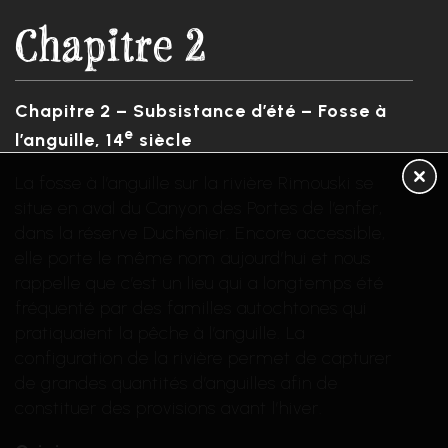
Chapitre 2
Chapitre 2 – Subsistance d’été – Fosse à
e
l’anguille, 14
siècle
La fosse à l’anguille sur la rivière Rimouski se
situe en aval du Canyon des Portes de l’enfer,
dans la réserve Duchénier. Encore accessible,
elle porte le même nom aujourd’hui et nous
rappelle que c’est un lieu qui a longtemps été
fréquenté par des familles autochtones qui
pratiquaient la pêche à l’anguille. La
configuration de la rivière permet de capturer
de grandes quantités d’anguilles afin de
constituer des provisions avant l’hiver.