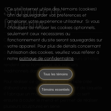
Sculpture de
Ce site Internet utilise des témoins (cookies)
afin de sauvegarder vos préférences et
forgeron
améliorer votre expérience utilisateur. Si vous
choisissez de refuser les cookies optionnels,
seulement ceux nécessaires au
fonctionnement du site seront sauvegardés sur
Cette sculpture, probablement en bronze,
votre appareil. Pour plus de détails concernant
représente un homme debout qui tient des
l'utilisation des cookies, veuillez vous référer à
outils entre ses mains, dont un compas. Elle
notre
politique de confidentialité
.
évoque le métier de forgeron. Plusieurs artistes
rendent ainsi hommage aux métiers
traditionnels dans leurs œuvres.
Tous les témoins
Pour réaliser ce genre d'œuvre, l’artiste crée
d’abord une sculpture en cire, à partir de laquelle
Témoins essentiels
il fabrique un moule en plâtre. Celui-ci sert
ensuite à couler le métal et permet de réaliser
plusieurs sculptures en série.