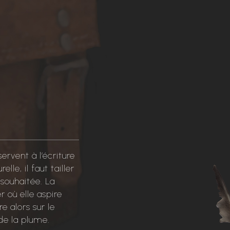
servent à l’écriture
lle, il faut tailler
 souhaitée. La
r où elle aspire
re alors sur le
 de la plume.