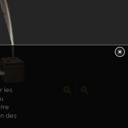
de
r les
au
tre
on des