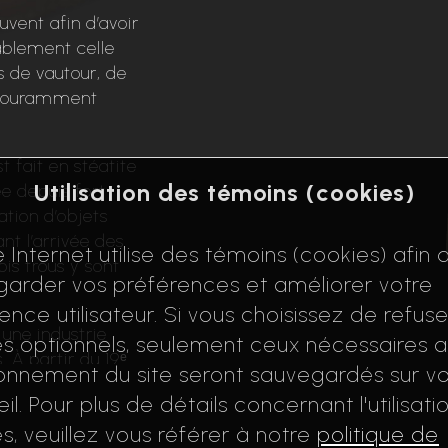
uvent afin d’avoir
ablement celle
s de vautour, de
t couramment
st fait en stéatite
Utilisation des témoins (cookies)
ée depuis fort
ation d’objets
nt l’arrivée des
e Internet utilise des témoins (cookies) afin 
ois trous y sont
arder vos préférences et améliorer votre
ence utilisateur. Si vous choisissez de refuse
 une industrie
s optionnels, seulement ceux nécessaires 
 À partir du 19ᵉ
onnement du site seront sauvegardés sur vo
 progressivement
il. Pour plus de détails concernant l'utilisati
s, veuillez vous référer à notre
politique de